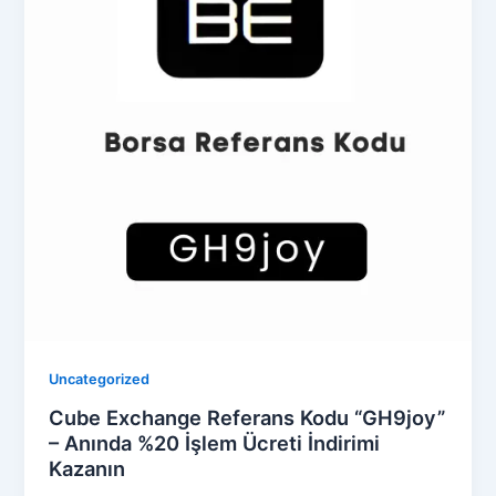
Uncategorized
Cube Exchange Referans Kodu “GH9joy”
– Anında %20 İşlem Ücreti İndirimi
Kazanın