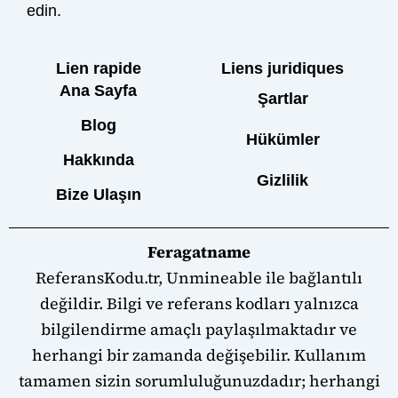
edin.
Lien rapide
Liens juridiques
Ana Sayfa
Şartlar
Blog
Hükümler
Hakkında
Gizlilik
Bize Ulaşın
Feragatname
ReferansKodu.tr, Unmineable ile bağlantılı
değildir. Bilgi ve referans kodları yalnızca
bilgilendirme amaçlı paylaşılmaktadır ve
herhangi bir zamanda değişebilir. Kullanım
tamamen sizin sorumluluğunuzdadır; herhangi