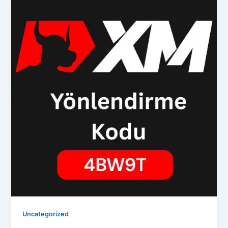
Uncategorized