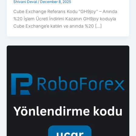
Shivani Deval
/
December 8, 2025
Cube Exchange Referans Kodu “GH9joy” – Anında
%20 İşlem Ücreti İndirimi Kazanın GH9joy koduyla
Cube Exchange’e katılın ve anında %20 […]