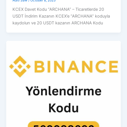
Aditi Saw
/
October 8, 2025
KCEX Davet Kodu “ARCHANA” – Ticaretlerde 20
USDT İndirim Kazanın KCEX’e “ARCHANA” koduyla
kaydolun ve 20 USDT kazanın ARCHANA Kodu