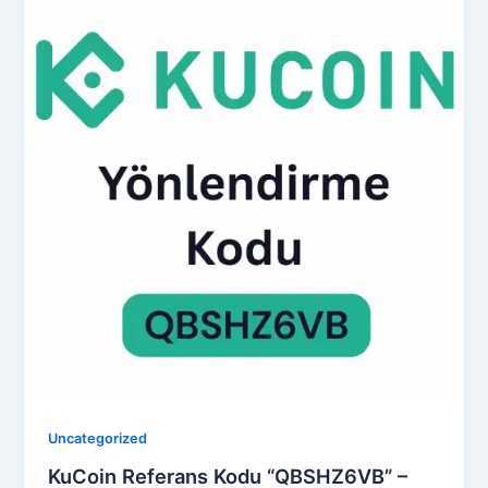
Uncategorized
KuCoin Referans Kodu “QBSHZ6VB” –