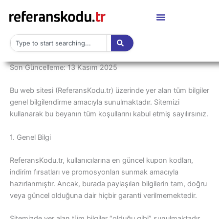
Skip
to
content
Search
Son Güncelleme: 13 Kasım 2025
Bu web sitesi (ReferansKodu.tr) üzerinde yer alan tüm bilgiler
genel bilgilendirme amacıyla sunulmaktadır. Sitemizi
kullanarak bu beyanın tüm koşullarını kabul etmiş sayılırsınız.
1. Genel Bilgi
ReferansKodu.tr, kullanıcılarına en güncel kupon kodları,
indirim fırsatları ve promosyonları sunmak amacıyla
hazırlanmıştır. Ancak, burada paylaşılan bilgilerin tam, doğru
veya güncel olduğuna dair hiçbir garanti verilmemektedir.
Sitemizde yer alan tüm bilgiler “olduğu gibi” sunulmaktadır